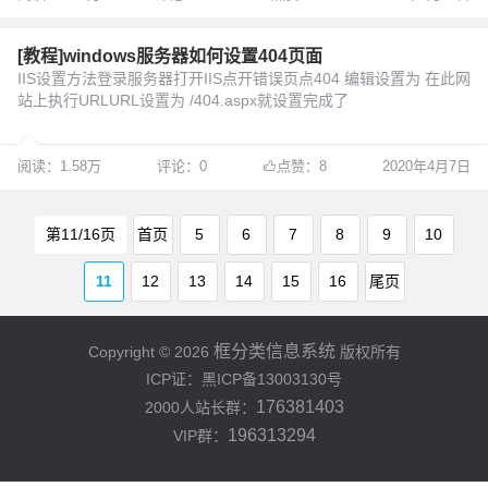
[教程]windows服务器如何设置404页面
IIS设置方法登录服务器打开IIS点开错误页点404 编辑设置为 在此网
站上执行URLURL设置为 /404.aspx就设置完成了
阅读：1.58万
评论：0
点赞：8
2020年4月7日
第11/16页
首页
5
6
7
8
9
10
11
12
13
14
15
16
尾页
框分类信息系统
Copyright © 2026
版权所有
ICP证：黑ICP备13003130号
176381403
2000人站长群：
196313294
VIP群：