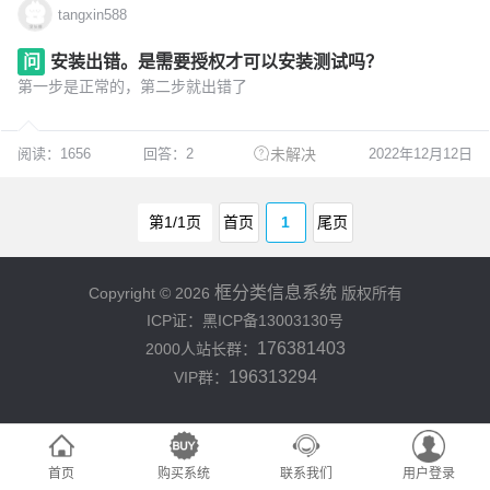
tangxin588
问
安装出错。是需要授权才可以安装测试吗？
第一步是正常的，第二步就出错了
阅读：1656
回答：2
2022年12月12日
未解决
第1/1页
首页
1
尾页
框分类信息系统
Copyright © 2026
版权所有
ICP证：黑ICP备13003130号
176381403
2000人站长群：
196313294
VIP群：
首页
购买系统
联系我们
用户登录