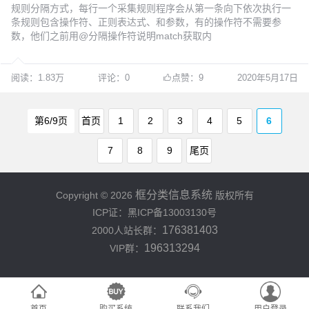
规则分隔方式，每行一个采集规则程序会从第一条向下依次执行一
条规则包含操作符、正则表达式、和参数，有的操作符不需要参
数，他们之前用@分隔操作符说明match获取内
阅读：1.83万
评论：0
点赞：9
2020年5月17日
第6/9页
首页
1
2
3
4
5
6
7
8
9
尾页
框分类信息系统
Copyright © 2026
版权所有
ICP证：黑ICP备13003130号
176381403
2000人站长群：
196313294
VIP群：