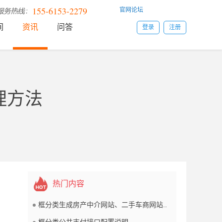
155-6153-2279
官网论坛
间
资讯
问答
登录
注册
理方法
热门内容
框分类生成房产中介网站、二手车商网站..
框分类公共支付接口配置说明