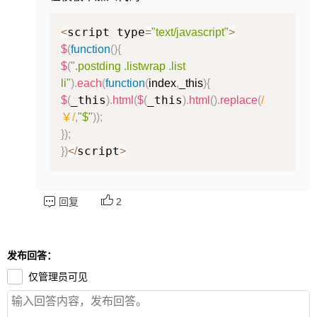
script type
<
=
"text/javascript"
>
$
(
function
(
)
{
$
(
".postding .listwrap .list
li"
)
.
each
(
function
(
index
,
_this
)
{
_this
_this
$
(
)
.
html
(
$
(
)
.
html
(
)
.
replace
(
/
￥
/
,
"$"
)
)
;
}
)
;
script
}
)
<
/
>
回复
2
发布回答：
仅管理员可见