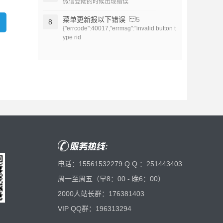
微信登陆的时候出现错误
菜单更新报以下错误
5
8
{"errcode":40017,"errmsg":"invalid button t
ype rid
电话：
15561532279
Q Q ：
251443403
周一至周五（早8：00 - 晚6：00）
2000人站长群：
176381403
VIP QQ群：
196313294