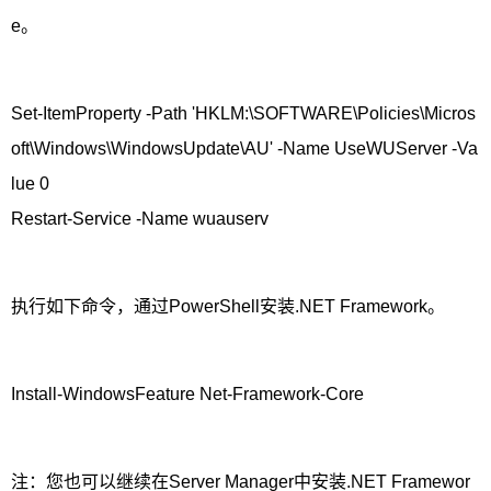
e。
Set-ItemProperty -Path 'HKLM:\SOFTWARE\Policies\Micros
oft\Windows\WindowsUpdate\AU' -Name UseWUServer -Va
lue 0
Restart-Service -Name wuauserv
执行如下命令，通过PowerShell安装.NET Framework。
Install-WindowsFeature Net-Framework-Core
注：您也可以继续在Server Manager中安装.NET Framewor