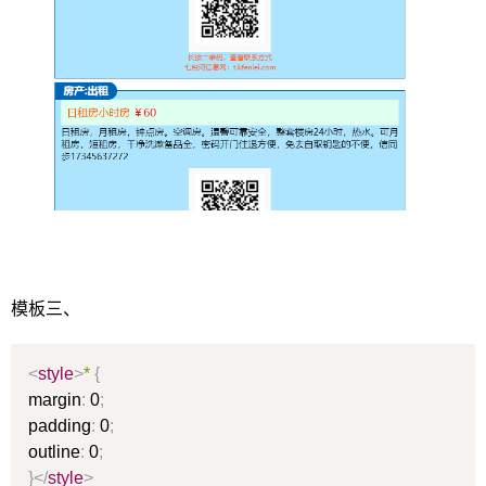
模板三、
<
style
>
*
{
margin
:
0
;
padding
:
0
;
outline
:
0
;
}
</
style
>