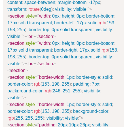
content
:
space-between
;
margin-bottom
:
-17px
;
transform
:
rotate
(
0deg
)
;
visibility
:
visible
;
"
>
<
section
style
=
"
width
:
0px
;
height
:
0px
;
border-bottom
:
17px solid transparent
;
border-left
:
17px solid
rgb
(
153
,
198
,
255
)
;
border-top
:
0px solid transparent
;
visibility
:
visible
;
"
>
<
br
>
</
section
>
<
section
style
=
"
width
:
0px
;
height
:
0px
;
border-bottom
:
17px solid transparent
;
border-right
:
17px solid
rgb
(
153
,
198
,
255
)
;
border-top
:
0px solid transparent
;
visibility
:
visible
;
"
>
<
br
>
</
section
>
</
section
>
<
section
style
=
"
border-width
:
1px
;
border-style
:
solid
;
border-color
:
rgb
(
153
,
198
,
255
)
;
padding
:
7px
;
background-color
:
rgb
(
246
,
251
,
255
)
;
visibility
:
visible
;
"
>
<
section
style
=
"
border-width
:
1px
;
border-style
:
solid
;
border-color
:
rgb
(
153
,
198
,
255
)
;
background-color
:
rgb
(
255
,
255
,
255
)
;
visibility
:
visible
;
"
>
<
section
style
=
"
padding
:
20px 10px 26px
;
visibility
: