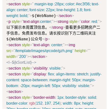
<
section
style
=
"
margin-top :28px; color: #ec3f36; text-
align: center; font-size: 22px; line-height: 1.8; font-
${WebName}
weight: bold;
"
>
</
section
>
<
p
style
=
"
text-align
:
center
;
"
>
<
strong
style
=
"
color
:
red
;
"
>
以下展示本周置顶信息。
查看更多招聘房产二
</
strong
>
手信息，免费发布信息。请长按识别下方二维码关注
${WebName}公众号
</
p
>
<
section
style
=
"
text-align
:
center
;
"
>
<
img
src
=
"
/template/images/qrcode/gzh.png
"
height
=
"
"
width
=
"
200
"
>
</
section
>
<!--${kSortList}-->
<
section
style
=
"
visibility
:
visible
;
"
>
<
section
style
=
"
display
:
flex
;
align-items
:
stretch
;
justify-
content
:
space-between
;
margin-right
:
50px
;
margin-
bottom
:
-20px
;
margin-left
:
50px
;
visibility
:
visible
;
"
>
<
section
>
<
section
style
=
"
border-width
:
1px
;
border-style
:
solid
;
border-color
:
rgb
(
152
,
197
,
254
)
;
width
:
8px
;
height
: