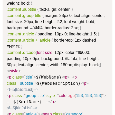
weight
:
bold
;
}
.content .subtitle
{
text-align
:
center
;
}
.content .group-title
{
margin
:
28px 0
;
text-align
:
center
;
font-size
:
20px
;
line-height
:
2.2
;
font-weight
:
bold
;
background
:
#f4f4f4
;
border-radius
:
2px
;
}
.content .article
{
padding
:
10px 0
;
line-height
:
1.5
;
}
.content .article + .article
{
border-top
:
1px dashed
#f4f4f4
;
}
.content .qrcode
{
font-size
:
12px
;
color
:
#ff6600
;
padding
:
10px 0px
;
background
:
#fafafa
;
line-height
:
30px
;
text-align
:
center
;
width
:
180px
;
display
:
block
;
}
</
style
>
${WebName}
<
p
class
=
"
title
"
>
</
p
>
<
p
${WebDescription}
class
=
"
subtitle
"
>
</
p
>
<!--${kSortList}-->
<
p
class
=
"
group-title
"
style
=
"
color
:
rgb
(
153
,
153
,
153
)
"
>
— ${SortName} —
</
p
>
<!--${kInfoList}-->
<
p
class
=
"
article
"
>
<
span
class
=
"
category
"