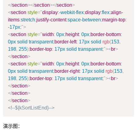
</
section
>
</
section
>
</
section
>
<
section
style
=
"
display
:
-webkit-flex
;
display
:
flex
;
align-
items
:
stretch
;
justify-content
:
space-between
;
margin-top
:
-17px
;
"
>
<
section
style
=
"
width
:
0px
;
height
:
0px
;
border-bottom
:
0px solid transparent
;
border-left
:
17px solid
rgb
(
153
,
198
,
255
)
;
border-top
:
17px solid transparent
;
"
>
<
br
>
</
section
>
<
section
style
=
"
width
:
0px
;
height
:
0px
;
border-bottom
:
0px solid transparent
;
border-right
:
17px solid
rgb
(
153
,
198
,
255
)
;
border-top
:
17px solid transparent
;
"
>
<
br
>
</
section
>
</
section
>
</
section
>
<!--${kSortListEnd}-->
演示图：