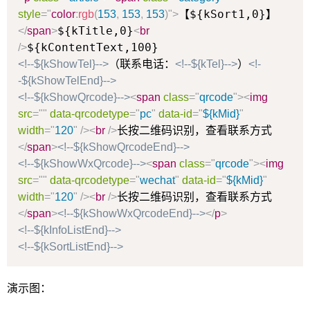
【${kSort1,0}】
style
=
"
color
:
rgb
(
153
,
153
,
153
)
"
>
${kTitle,0}
</
span
>
<
br
/>
（联系电话：
）
<!--${kShowTel}-->
<!--${kTel}-->
<!-
-${kShowTelEnd}-->
<!--${kShowQrcode}-->
<
span
class
=
"
qrcode
"
>
<
img
src
=
"
"
data-qrcodetype
=
"
pc
"
data-id
=
"
${kMid}
"
长按二维码识别，查看联系方式
width
=
"
120
"
/>
<
br
/>
</
span
>
<!--${kShowQrcodeEnd}-->
<!--${kShowWxQrcode}-->
<
span
class
=
"
qrcode
"
>
<
img
src
=
"
"
data-qrcodetype
=
"
wechat
"
data-id
=
"
${kMid}
"
长按二维码识别，查看联系方式
width
=
"
120
"
/>
<
br
/>
</
span
>
<!--${kShowWxQrcodeEnd}-->
</
p
>
<!--${kInfoListEnd}-->
<!--${kSortListEnd}-->
演示图：