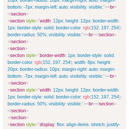
20px
;
border-radius
:
10px
;
margin-right
:
auto
;
margin-
bottom
:
-7px
;
margin-left
:
auto
;
visibility
:
visible
;
"
>
<
br
>
</
section
>
<
section
style
=
"
width
:
12px
;
height
:
12px
;
border-width
:
1px
;
border-style
:
solid
;
border-color
:
rgb
(
152
,
197
,
254
)
;
border-radius
:
50%
;
visibility
:
visible
;
"
>
<
br
>
</
section
>
</
section
>
<
section
>
<
section
style
=
"
border-width
:
1px
;
border-style
:
solid
;
border-color
:
rgb
(
152
,
197
,
254
)
;
width
:
8px
;
height
:
20px
;
border-radius
:
10px
;
margin-right
:
auto
;
margin-
bottom
:
-7px
;
margin-left
:
auto
;
visibility
:
visible
;
"
>
<
br
>
</
section
>
<
section
style
=
"
width
:
12px
;
height
:
12px
;
border-width
:
1px
;
border-style
:
solid
;
border-color
:
rgb
(
152
,
197
,
254
)
;
border-radius
:
50%
;
visibility
:
visible
;
"
>
<
br
>
</
section
>
</
section
>
</
section
>
<
section
style
=
"
display
:
flex
;
align-items
:
stretch
;
justify-