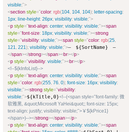
visible
;
"
>
<
section
style
=
"
color
:
rgb
(
104
,
104
,
104
)
;
letter-spacing
:
1px
;
line-height
:
26px
;
visibility
:
visible
;
"
>
<
p
style
=
"
text-align
:
center
;
visibility
:
visible
;
"
>
<
span
style
=
"
font-size
:
18px
;
visibility
:
visible
;
"
>
<
strong
style
=
"
visibility
:
visible
;
"
>
<
span
style
=
"
color
:
rgb
(
25
,
— ${SortName} —
121
,
221
)
;
visibility
:
visible
;
"
>
</
span
>
</
strong
>
</
span
>
<
br
>
</
p
>
<
p
style
=
"
visibility
:
visible
;
"
>
<
br
>
</
p
>
<!--${kInfoList}-->
<
p
style
=
"
text-align
:
center
;
visibility
:
visible
;
"
>
<
span
style
=
"
color
:
rgb
(
255
,
76
,
0
)
;
font-size
:
16px
;
visibility
:
visible
;
"
>
<
strong
style
=
"
visibility
:
${kTitle,0}
visible
;
"
>
<!--(<span style="font-family: 微
软雅黑, &quot;Microsoft YaHei&quot;; font-size: 15px;
text-align: justify; visibility: visible;">￥${kPrice1}
</span>)-->
</
strong
>
</
span
>
</
p
>
<
p
style
=
"
text-align
:
center
;
visibility
:
visible
;
"
>
<
span