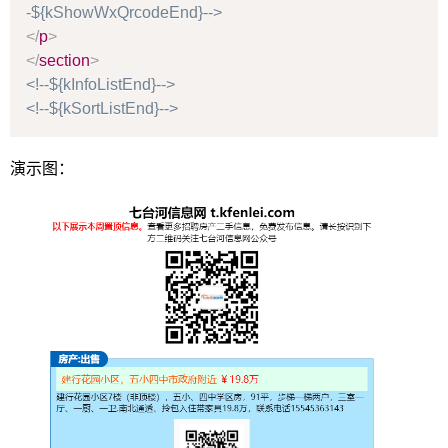
-${kShowWxQrcodeEnd}-->
</
p
>
</
section
>
<!--${kInfoListEnd}-->
<!--${kSortListEnd}-->
演示图：