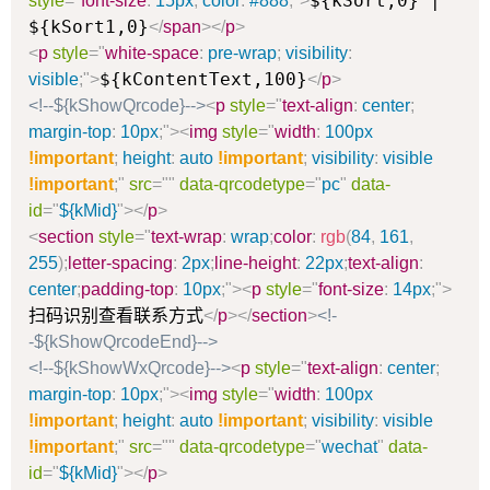
${kSort,0} |
style
=
"
font-size
:
15px
;
color
:
#888
;
"
>
${kSort1,0}
</
span
>
</
p
>
<
p
style
=
"
white-space
:
pre-wrap
;
visibility
:
${kContentText,100}
visible
;
"
>
</
p
>
<!--${kShowQrcode}-->
<
p
style
=
"
text-align
:
center
;
margin-top
:
10px
;
"
>
<
img
style
=
"
width
:
100px
!important
;
height
:
auto
!important
;
visibility
:
visible
!important
;
"
src
=
"
"
data-qrcodetype
=
"
pc
"
data-
id
=
"
${kMid}
"
>
</
p
>
<
section
style
=
"
text-wrap
:
wrap
;
color
:
rgb
(
84
,
161
,
255
)
;
letter-spacing
:
2px
;
line-height
:
22px
;
text-align
:
center
;
padding-top
:
10px
;
"
>
<
p
style
=
"
font-size
:
14px
;
"
>
扫码识别查看联系方式
</
p
>
</
section
>
<!-
-${kShowQrcodeEnd}-->
<!--${kShowWxQrcode}-->
<
p
style
=
"
text-align
:
center
;
margin-top
:
10px
;
"
>
<
img
style
=
"
width
:
100px
!important
;
height
:
auto
!important
;
visibility
:
visible
!important
;
"
src
=
"
"
data-qrcodetype
=
"
wechat
"
data-
id
=
"
${kMid}
"
>
</
p
>