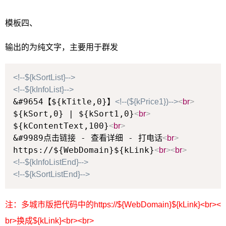
模板四、
输出的为纯文字，主要用于群发
<!--${kSortList}-->
<!--${kInfoList}-->
&#9654【${kTitle,0}】
<!--(${kPrice1})-->
<
br
>
${kSort,0} | ${kSort1,0}
<
br
>
${kContentText,100}
<
br
>
&#9989点击链接 - 查看详细 - 打电话
<
br
>
https://${WebDomain}${kLink}
<
br
>
<
br
>
<!--${kInfoListEnd}-->
<!--${kSortListEnd}-->
注：多城市版把代码中的https://${WebDomain}${kLink}<br><
br>换成${kLink}<br><br>